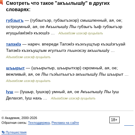
Смотреть что такое "акъылышIу" в других
словарях:
губзыгъ
— (губзыгъэр, губзыгъэхэр) смышленный, ая, ое;
остроумный, ая, ое АкъылышIу ЛIы губзыгъ Iыф губзыгъэр
игущыIакIэкIэ къэошIэ …
Адыгабзэм изэхэф гущыIалъ
тапэкIэ
— нареч. впереди ТапэкIэ къэхъущтыр къэшIэгъуай
ТапэкIэ къэхъущтым игулъытэ лъынэсэу акъылышIу …
Адыгабзэм изэхэф гущыIалъ
шъырыт
— (шъырытыр, шъырытхэр) скромный, ая, ое;
вежливый, ая, ое ЛIы гъэIылъыгъэ акъылышIу ЛIы шъырыт …
Адыгабзэм изэхэф гущыIалъ
Iуш
— (Iушыр, Iушхэр) умный, ая, ое АкъылышIу ЛIы Iуш
Делахэп, Iуш нахь …
Адыгабзэм изэхэф гущыIалъ
© Академик, 2000-2026
18+
Обратная связь:
Техподдержка
,
Реклама на сайте
👣 Путешествия