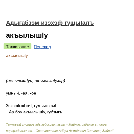
Адыгабзэм изэхэф гущыIалъ
акъылышIу
Толкование
Перевод
акъылышIу
(акъылышIур, акъылышIухэр)
умный, -ая, -ое
ЗэхэшIыкI зиI, гулъытэ зиI
Ар боу акъылышIу, губзыгъ
Толковый словарь адыгейского языка. - Майкоп, издание второе,
переработанное.
.
Составители Абдул Ахмедович Хатанов, Зайнаб