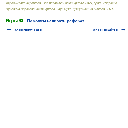
Ибрагимовна Керашева. Под редакцией докт. филол. наук, проф. Ачердана
Нуховича Абрегова, докт. филол. наук Нуха Туркубиевича Гишева.
.
2006
.
Игры ⚽
Поможем написать реферат
акъылынчъагъ
акъылышIугъ